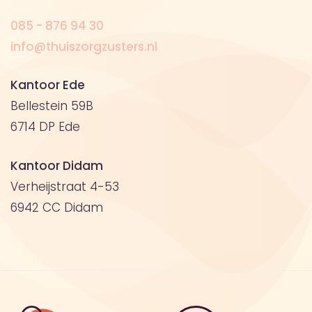
085 - 876 94 30
info@thuiszorgzusters.nl
Kantoor Ede
Bellestein 59B
6714 DP Ede
Kantoor Didam
Verheijstraat 4-53
6942 CC Didam