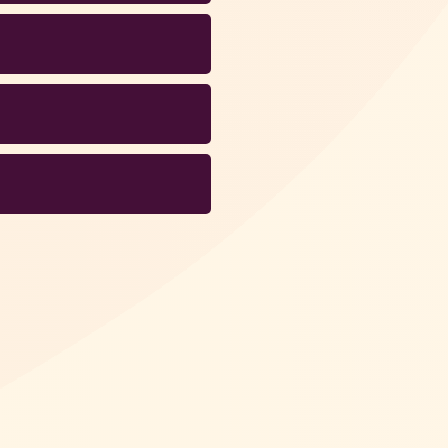
r moment van de dag de
n en afspraken die er
ereen duidelijk wat de
erende behoeften om
s binnen een blok van
 Cliënten kunnen hun
zien wanneer de
jd komen.