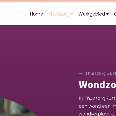
Home
Thuiszorg
Werkgebied
Thuiszorg Zust
Wondzo
Bij Thuiszorg Zu
een wond een im
wondverpleegku