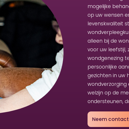
mogelijke behande
op uw wensen en
levenskwaliteit 
wondverpleegkun
alleen bij de w
voor uw leefstij
wondgenezing te
persoonlijke aan
gezichten in uw 
wondverzorging e
welzijn op de m
ondersteunen, da
Neem contact