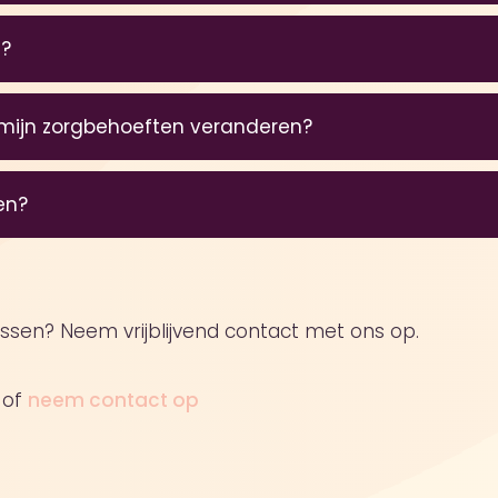
fessionals zijn 24/7 bereikbaar. Zo krijgt u op iede
n?
nt gewenst is.
ij voor iedere client maken staan alle bijzonderhede
 mijn zorgbehoeften veranderen?
uiszorg Zusters zijn gemaakt. Zo is het altijd voor ied
n kunnen hier geen misverstanden over plaatsvinden.
rden regelmatig herzien en aangepast aan verand
en?
 altijd de juiste zorg ontvangt.
kt met bloktijden. Dit betekend dat de zorgverlener
skomen. Bijvoorbeeld tussen 07:00 uur en 09:00 uur.
ussen? Neem vrijblijvend contact met ons op.
 In Caren Zorgt kunnen de cliënten zelf de tijden in
 Zorgverleners kunnen één uur voor en één uur na ti
of
neem contact op