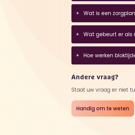
Jazeker, onze zorgpro
Wat is een zorgpla
zorg die op dat mome
In het zorgplan dat w
Wat gebeurt er als
tussen de client en Th
verwachtingen zijn e
Thuiszorgplannen wo
Hoe werken bloktijd
ervoor te zorgen dat u
Thuiszorg Zusters wer
Andere vraag?
twee uur kunnen lang
Staat uw vraag er niet t
wenstijden doorgeven.
zorgverleners komen.
Handig om te weten