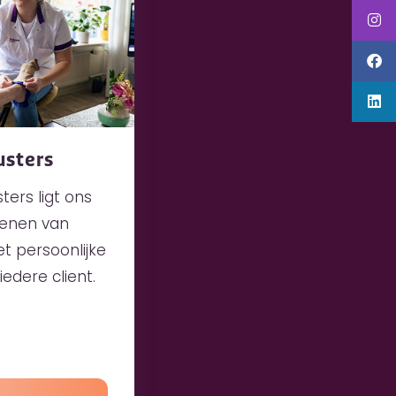
usters
sters ligt ons
rlenen van
 persoonlijke
edere client.